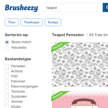
Thee
Theekopje
Koekje
Sorteren op:
Teapot Penselen
-
45 free b
Beste match
Nieuwste
Bestandstype
Penselen
Actions
PSD
Patronen
Kleurovergangen
Textures
Symbolen
Vormen
Styles