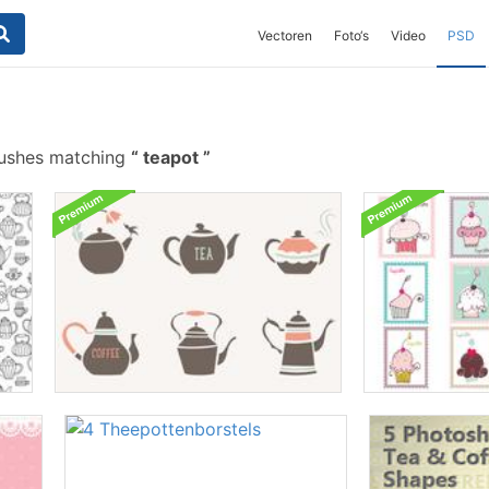
Vectoren
Foto‘s
Video
PSD
rushes matching
teapot