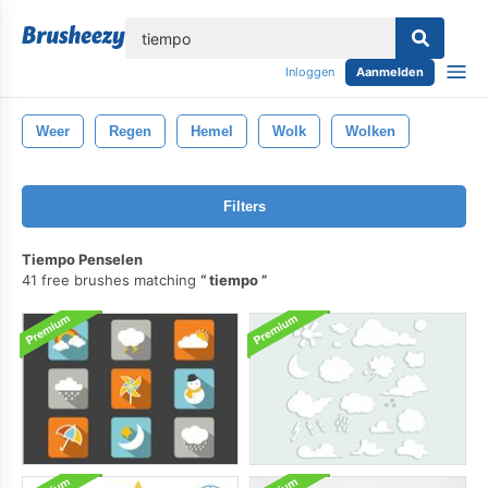
lose
Inloggen
Aanmelden
Weer
Regen
Hemel
Wolk
Wolken
Filters
Tiempo Penselen
41 free brushes matching
tiempo