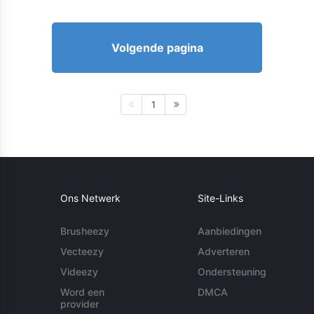
Volgende pagina
1
Ons Netwerk
Site-Links
Brusheezy
Aanbiedingen
Vecteezy
Adverteren
Videezy
Ondersteuning
Word een
DMCA
provider