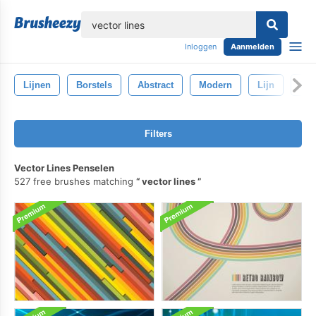
lose
Inloggen
Aanmelden
Lijnen
Borstels
Abstract
Modern
Lijn
Lij
Filters
Vector Lines Penselen
527 free brushes matching
vector lines