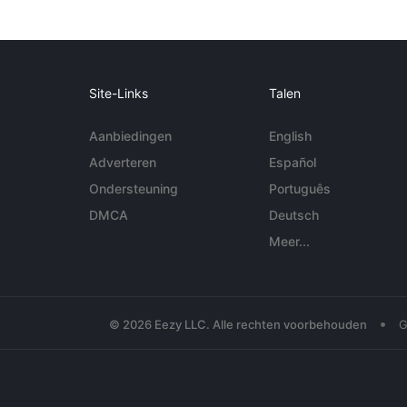
Site-Links
Talen
Aanbiedingen
English
Adverteren
Español
Ondersteuning
Português
DMCA
Deutsch
Meer...
•
© 2026 Eezy LLC. Alle rechten voorbehouden
G