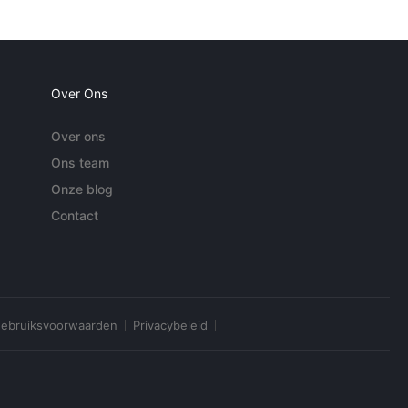
Over Ons
Over ons
Ons team
Onze blog
Contact
ebruiksvoorwaarden
Privacybeleid