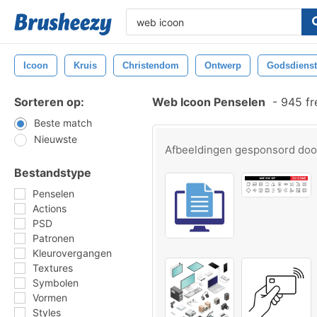
Icoon
Kruis
Christendom
Ontwerp
Godsdienst
Sorteren op:
Web Icoon Penselen
-
945 fr
Beste match
Nieuwste
Afbeeldingen gesponsord do
Bestandstype
Penselen
Actions
PSD
Patronen
Kleurovergangen
Textures
Symbolen
Vormen
Styles