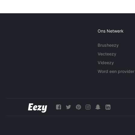
Ons Netwerk
Brusheezy
Vecteezy
Videezy
Word een provider