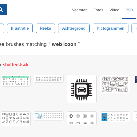
Vectoren
Foto‘s
Video
PSD
Illustratie
Reeks
Achtergrond
Pictogrammen
ee brushes matching
web icoon
or