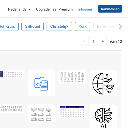
Aanmelden
Nederlands
Upgrade naar Premium
Inloggen
Het Kruis
Silhouet
Christelijk
Kerk
De Christelijke Re
van 12
1