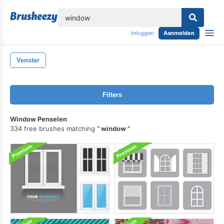
lose
Inloggen
Aanmelden
Venster
Filters
Window Penselen
334 free brushes matching
window