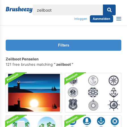
lose
Inloggen
Aanmelden
Filters
Zeilboot Penselen
121 free brushes matching
zeilboot