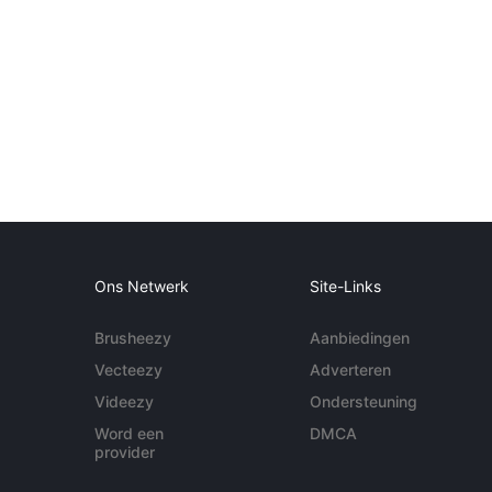
Ons Netwerk
Site-Links
Brusheezy
Aanbiedingen
Vecteezy
Adverteren
Videezy
Ondersteuning
Word een
DMCA
provider