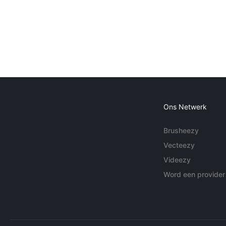
Ons Netwerk
Brusheezy
Vecteezy
Videezy
Word een provider