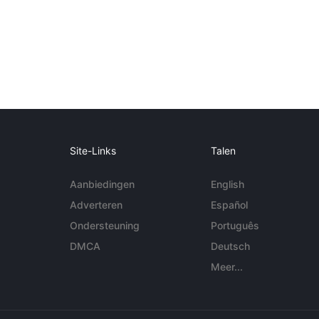
Site-Links
Talen
Aanbiedingen
English
Adverteren
Español
Ondersteuning
Português
DMCA
Deutsch
Meer...