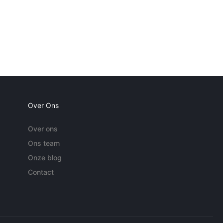
Over Ons
Over ons
Ons team
Onze blog
Contact