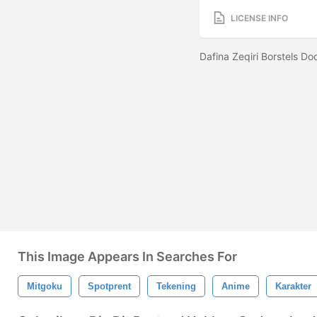
LICENSE INFO
Dafina Zeqiri Borstels D
This Image Appears In Searches For
Mitgoku
Spotprent
Tekening
Anime
Karakter