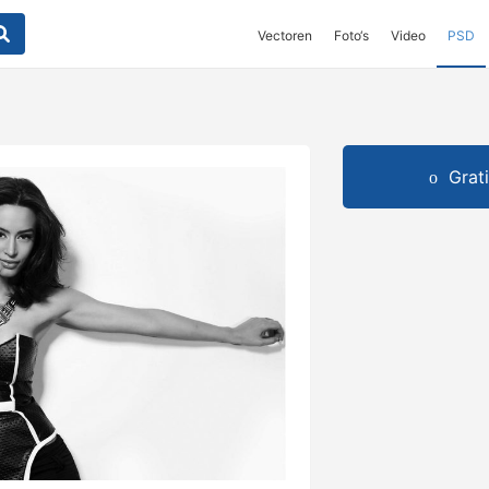
Vectoren
Foto‘s
Video
PSD
Grat