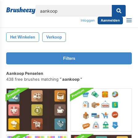
lose
Inloggen
Aanmelden
Het Winkelen
Verkoop
Filters
Aankoop Penselen
438 free brushes matching
aankoop