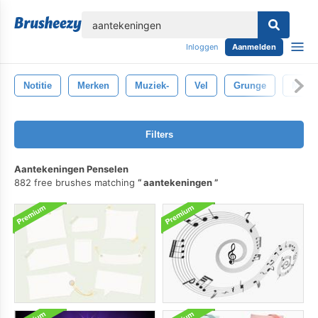
lose
Inloggen
Aanmelden
Notitie
Merken
Muziek-
Vel
Grunge
Music
Filters
Aantekeningen Penselen
882 free brushes matching
aantekeningen