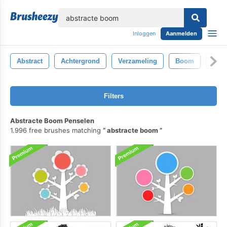
lose
Inloggen
Aanmelden
Abstract
Achtergrond
Verzameling
Boom
Wit
Filters
Abstracte Boom Penselen
1.996 free brushes matching
abstracte boom