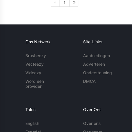
1
Ons Netwerk
Site-Links
Brusheezy
Aanbiedingen
Vecteezy
Adverteren
Videezy
Ondersteuning
Word een
DMCA
provider
Talen
Over Ons
English
Over ons
Español
Ons team