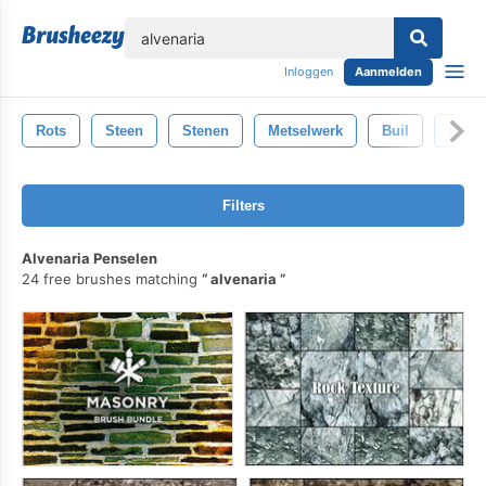
lose
Inloggen
Aanmelden
Rots
Steen
Stenen
Metselwerk
Buil
Ontw
Filters
Alvenaria Penselen
24 free brushes matching
alvenaria