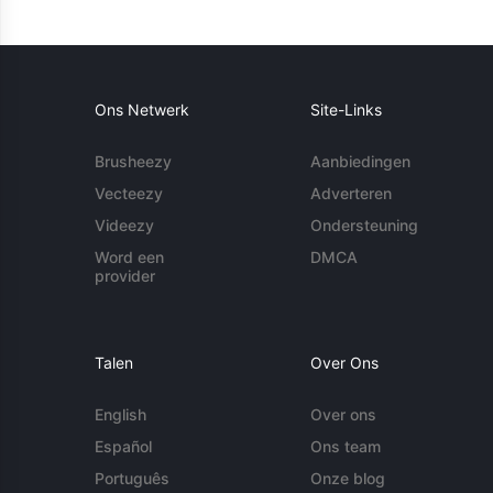
Ons Netwerk
Site-Links
Brusheezy
Aanbiedingen
Vecteezy
Adverteren
Videezy
Ondersteuning
Word een
DMCA
provider
Talen
Over Ons
English
Over ons
Español
Ons team
Português
Onze blog