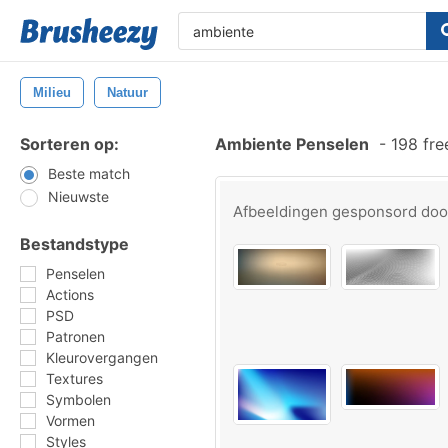
Milieu
Natuur
Sorteren op:
Ambiente Penselen
-
198 fre
Beste match
Nieuwste
Afbeeldingen gesponsord do
Bestandstype
Penselen
Actions
PSD
Patronen
Kleurovergangen
Textures
Symbolen
Vormen
Styles