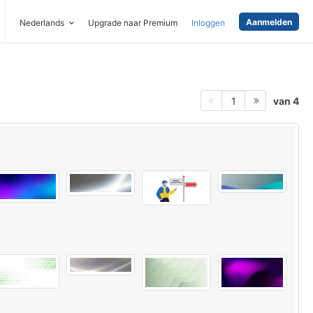
Aanmelden
Nederlands
Upgrade naar Premium
Inloggen
van 4
1