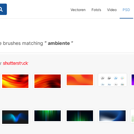
Vectoren
Foto‘s
Video
PSD
e brushes matching
ambiente
or