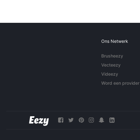
Ons Netwerk
Brusheezy
Vecteezy
Videezy
Word een provider