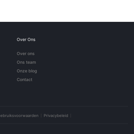
Over Ons
Over ons
Ons team
Onze blog
Contact
ebruiksvoorwaarden
Privacybeleid