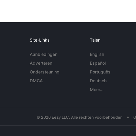
Site-Links
Talen
Aanbiedingen
English
Adverteren
Español
Ondersteuning
Português
DMCA
Deutsch
Meer...
•
© 2026 Eezy LLC. Alle rechten voorbehouden
G