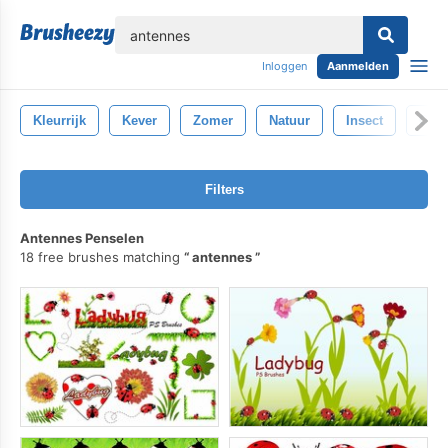
lose
Inloggen
Aanmelden
Kleurrijk
Kever
Zomer
Natuur
Insect
Geïs
Filters
Antennes Penselen
18 free brushes matching
antennes