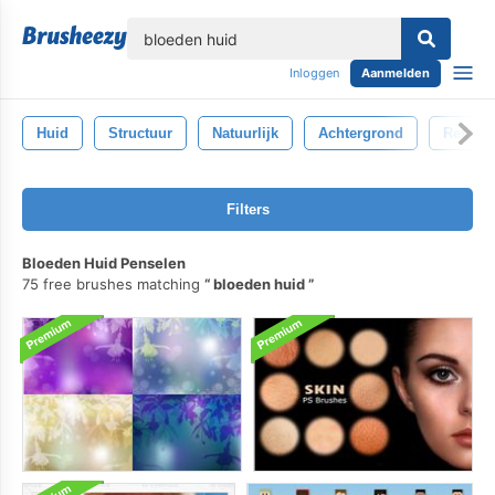
lose
Inloggen
Aanmelden
Huid
Structuur
Natuurlijk
Achtergrond
Retouc
Filters
Bloeden Huid Penselen
75 free brushes matching
bloeden huid