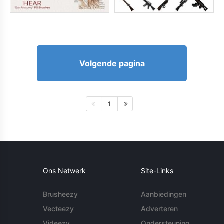
Volgende pagina
1
Ons Netwerk
Site-Links
Brusheezy
Aanbiedingen
Vecteezy
Adverteren
Videezy
Ondersteuning