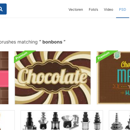
Vectoren
Foto‘s
Video
PSD
brushes matching
bonbons