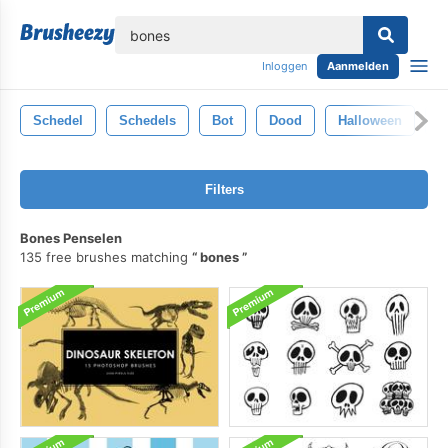
lose
Inloggen
Aanmelden
Schedel
Schedels
Bot
Dood
Halloween
Z
Filters
Bones Penselen
135 free brushes matching
bones