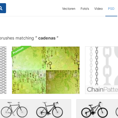
Vectoren
Foto‘s
Video
PSD
brushes matching
cadenas