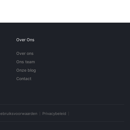
Over Ons
Over ons
Ons team
Onze blog
Contact
ebruiksvoorwaarden
Privacybeleid