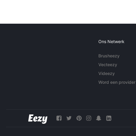
Ons Netwerk
Brusheezy
Vecteezy
Videezy
Word een provider