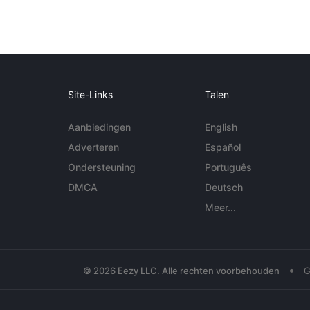
Site-Links
Talen
Aanbiedingen
English
Adverteren
Español
Ondersteuning
Português
DMCA
Deutsch
Meer...
•
© 2026 Eezy LLC. Alle rechten voorbehouden
G