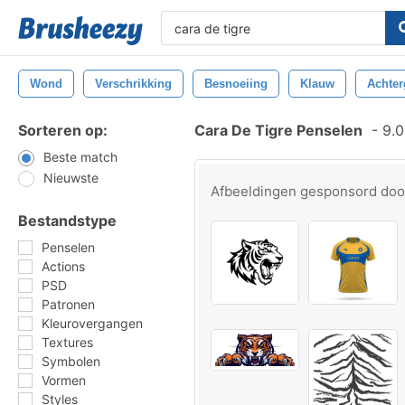
Wond
Verschrikking
Besnoeiing
Klauw
Achter
Sorteren op:
Cara De Tigre Penselen
-
9.0
Beste match
Nieuwste
Afbeeldingen gesponsord do
Bestandstype
Penselen
Actions
PSD
Patronen
Kleurovergangen
Textures
Symbolen
Vormen
Styles