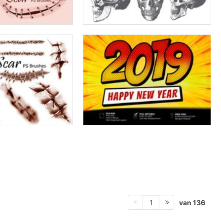
van 136
1