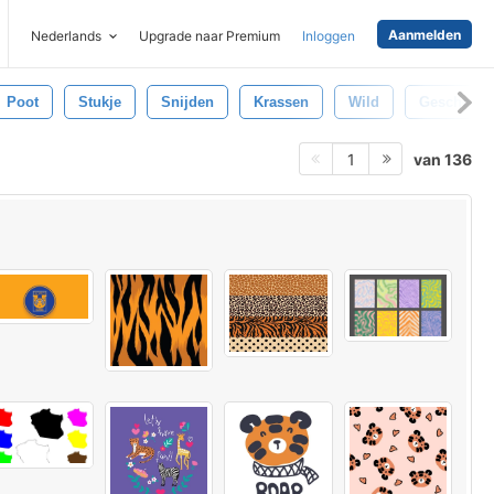
Aanmelden
Nederlands
Upgrade naar Premium
Inloggen
Poot
Stukje
Snijden
Krassen
Wild
Gescheurd
van 136
1