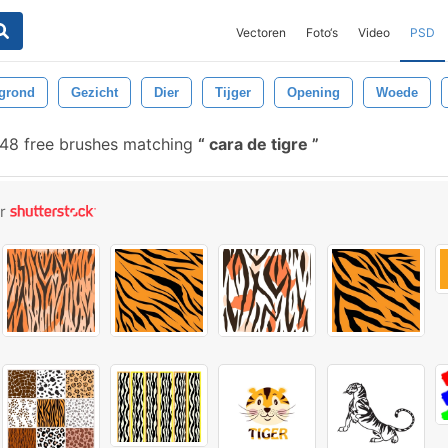
Vectoren
Foto‘s
Video
PSD
grond
Gezicht
Dier
Tijger
Opening
Woede
48 free brushes matching
cara de tigre
or