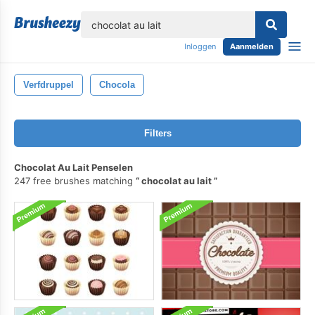
lose
Inloggen
Aanmelden
Verfdruppel
Chocola
Filters
Chocolat Au Lait Penselen
247 free brushes matching
chocolat au lait