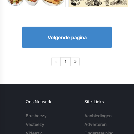
Volgende pagina
1
Ons Netwerk
Site-Links
Brusheezy
Aanbiedingen
Vecteezy
Adverteren
Videezy
Ondersteuning