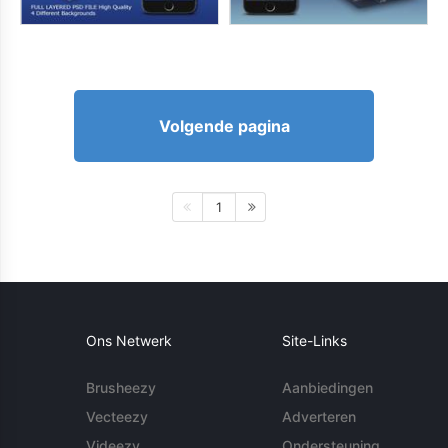
Volgende pagina
1
Ons Netwerk
Site-Links
Brusheezy
Aanbiedingen
Vecteezy
Adverteren
Videezy
Ondersteuning