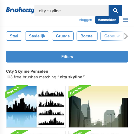
lose
Inloggen
Aanmelden
Stad
Stedelijk
Grunge
Borstel
Gebouw
Filters
City Skyline Penselen
103 free brushes matching
city skyline