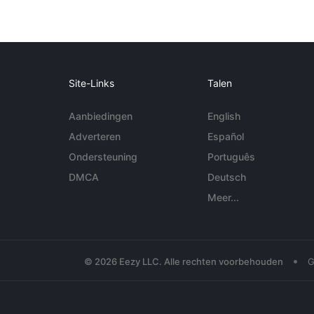
Site-Links
Talen
Aanbiedingen
English
Adverteren
Español
Ondersteuning
Português
DMCA
Deutsch
Meer...
•
© 2026 Eezy LLC. Alle rechten voorbehouden
G