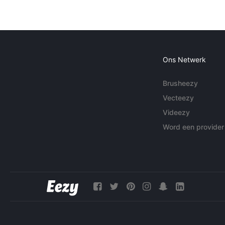
Ons Netwerk
Brusheezy
Vecteezy
Videezy
Word een provider