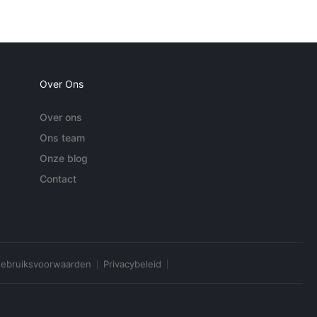
Over Ons
Over ons
Ons team
Onze blog
Contact
ebruiksvoorwaarden
Privacybeleid