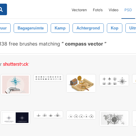
Vectoren
Foto‘s
Video
PSD
vuur
Bagageruimte
Kamp
Achtergrond
Kop
Uit
138 free brushes matching
compass vector
or