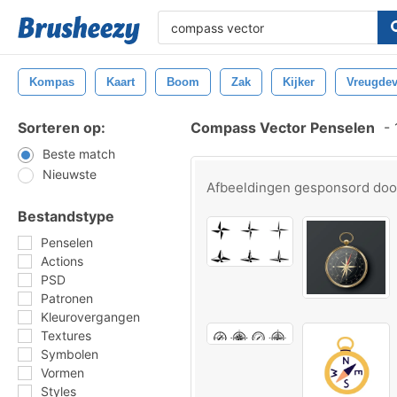
Kompas
Kaart
Boom
Zak
Kijker
Vreugde
Sorteren op:
Compass Vector Penselen
-
Beste match
Nieuwste
Afbeeldingen gesponsord do
Bestandstype
Penselen
Actions
PSD
Patronen
Kleurovergangen
Textures
Symbolen
Vormen
Styles