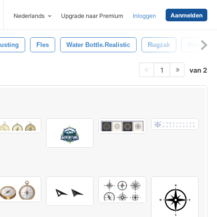
Aanmelden
Nederlands
Upgrade naar Premium
Inloggen
rusting
Fles
Water Bottle.realistic
Rugzak
Reizen
van 2
1