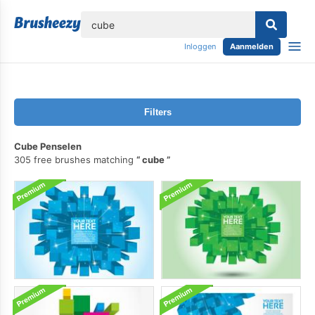
lose
Inloggen
Aanmelden
Filters
Cube Penselen
305 free brushes matching
cube