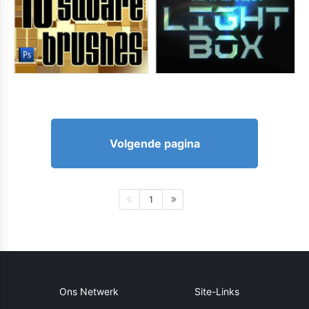
Volgende pagina
1
Ons Netwerk
Site-Links