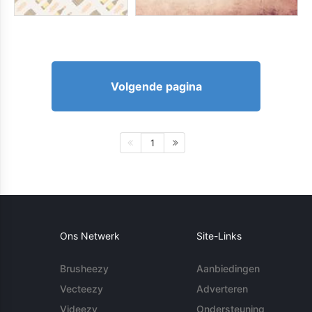
Volgende pagina
1
Ons Netwerk
Site-Links
Brusheezy
Aanbiedingen
Vecteezy
Adverteren
Videezy
Ondersteuning