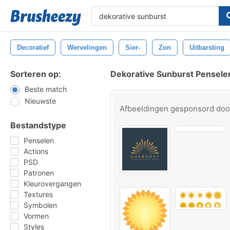
Decoratief
Wervelingen
Sier-
Zon
Uitbarsting
Sorteren op:
Dekorative Sunburst Pensele
Beste match
Nieuwste
Afbeeldingen gesponsord do
Bestandstype
Penselen
Actions
PSD
Patronen
Kleurovergangen
Textures
Symbolen
Vormen
Styles