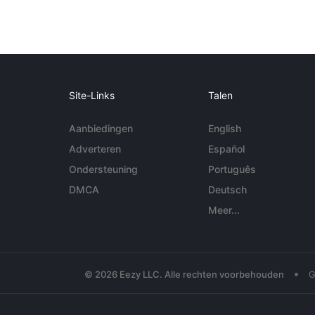
Site-Links
Talen
Aanbiedingen
English
Adverteren
Español
Ondersteuning
Português
DMCA
Deutsch
Meer...
•
© 2026 Eezy LLC. Alle rechten voorbehouden
G