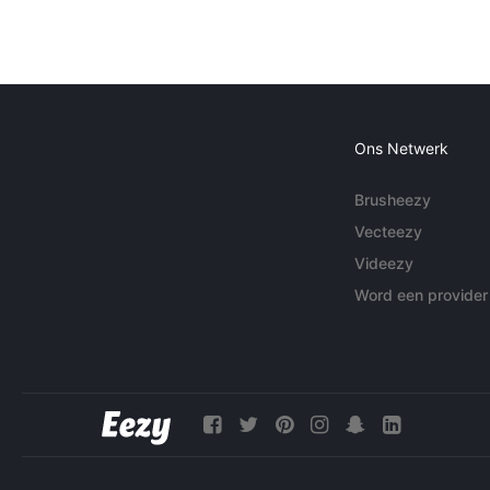
Ons Netwerk
Brusheezy
Vecteezy
Videezy
Word een provider