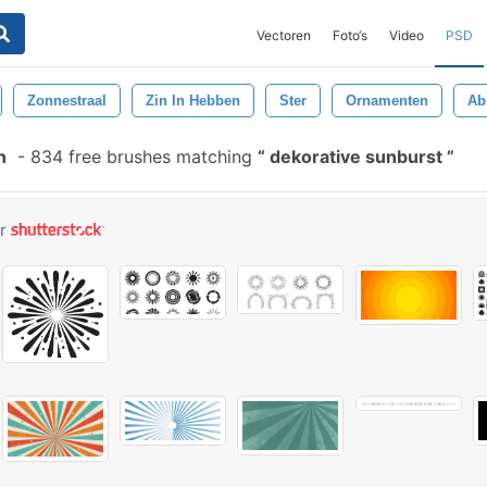
Vectoren
Foto‘s
Video
PSD
Zonnestraal
Zin In Hebben
Ster
Ornamenten
Ab
n
-
834 free brushes matching
dekorative sunburst
or