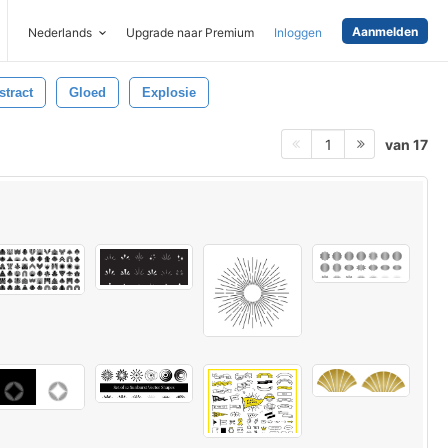
Aanmelden
Nederlands
Upgrade naar Premium
Inloggen
stract
Gloed
Explosie
van 17
1