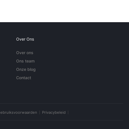
Over Ons
Over ons
Ons team
Onze blog
Contact
ebruiksvoorwaarden
Privacybeleid