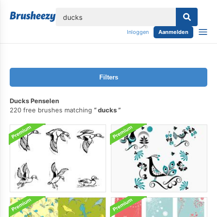
lose
Inloggen
Aanmelden
Filters
Ducks Penselen
220 free brushes matching
ducks