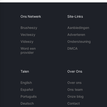
Ons Netwerk
Site-Links
Brusheezy
Aanbiedingen
Vecteezy
Adverteren
Videezy
Ondersteuning
Word een
DMCA
provider
Talen
Over Ons
English
Over ons
Español
Ons team
Português
Onze blog
Deutsch
Contact