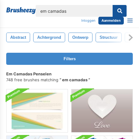
lose
Inloggen
Aanmelden
Abstract
Achtergrond
Ontwerp
Structuur
Beha
Filters
Em Camadas Penselen
748 free brushes matching
em camadas