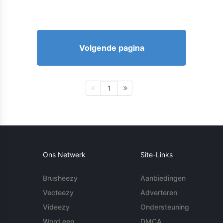
Volgende pagina
1
Ons Netwerk
Site-Links
Brusheezy
Aanbiedingen
Vecteezy
Adverteren
Videezy
Ondersteuning
Word een
DMCA