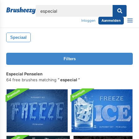
lose
Inloggen
Aanmelden
Speciaal
Filters
Especial Penselen
64 free brushes matching
especial