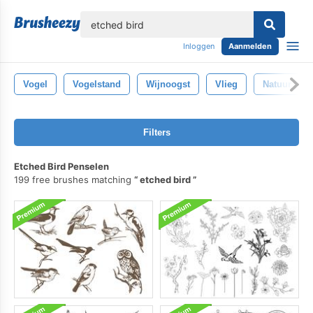
lose
Inloggen
Aanmelden
Vogel
Vogelstand
Wijnoogst
Vlieg
Natuur
Filters
Etched Bird Penselen
199 free brushes matching
etched bird