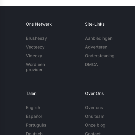
Ons Netwerk
Site-Links
Brusheezy
Aanbiedingen
Vecteezy
Adverteren
Videezy
Ondersteuning
Word een
DMCA
provider
Talen
Over Ons
English
Over ons
Español
Ons team
Português
Onze blog
Deutsch
Contact