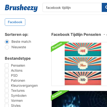
Facebook
Sorteren op:
Facebook Tijdlijn Penselen
-
Beste match
Nieuwste
Bestandstype
Penselen
Actions
PSD
Patronen
Kleurovergangen
Textures
Symbolen
Vormen
Styles