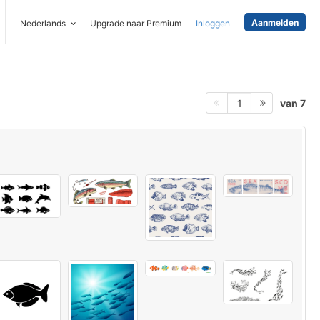
Aanmelden
Nederlands
Upgrade naar Premium
Inloggen
van 7
1