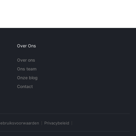
Over Ons
Over ons
Ons team
Onze blog
Contact
ebruiksvoorwaarden
Privacybeleid