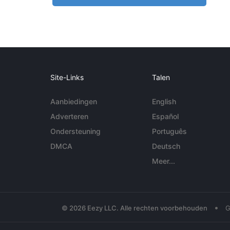
Site-Links
Talen
Aanbiedingen
English
Adverteren
Español
Ondersteuning
Português
DMCA
Deutsch
Meer...
•
© 2026 Eezy LLC. Alle rechten voorbehouden
G