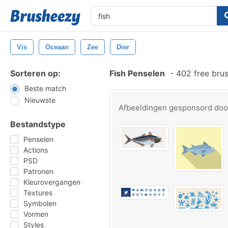
Vis
Oceaan
Zee
Dier
Sorteren op:
Fish Penselen
-
402 free bru
Beste match
Nieuwste
Afbeeldingen gesponsord do
Bestandstype
Penselen
Actions
PSD
Patronen
Kleurovergangen
Textures
Symbolen
Vormen
Styles