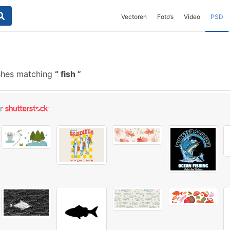
Vectoren
Foto‘s
Video
PSD
shes matching
fish
or