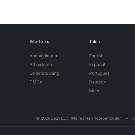
Site-Links
Talen
Aanbiedingen
English
Adverteren
Español
Ondersteuning
Português
DMCA
Deutsch
Meer...
•
© 2026 Eezy LLC. Alle rechten voorbehouden
G