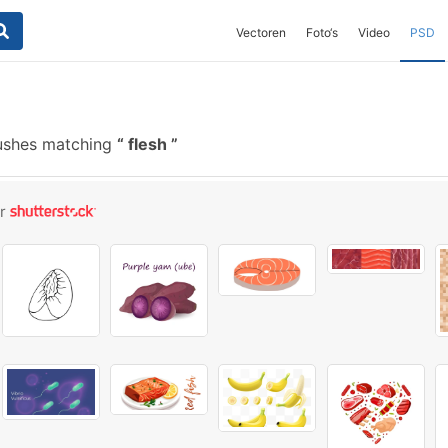
Vectoren
Foto‘s
Video
PSD
ushes matching
flesh
or