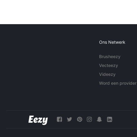
Ons Netwerk
Brusheezy
Vecteezy
Videezy
Word een provider