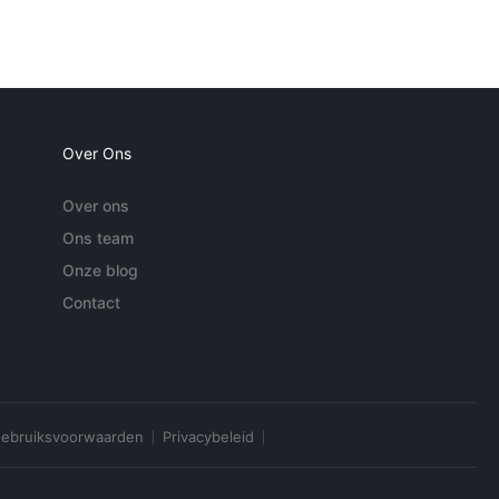
Over Ons
Over ons
Ons team
Onze blog
Contact
ebruiksvoorwaarden
Privacybeleid