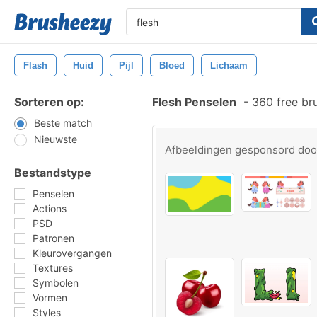
Flash
Huid
Pijl
Bloed
Lichaam
Sorteren op:
Flesh Penselen
-
360 free br
Beste match
Nieuwste
Afbeeldingen gesponsord do
Bestandstype
Penselen
Actions
PSD
Patronen
Kleurovergangen
Textures
Symbolen
Vormen
Styles