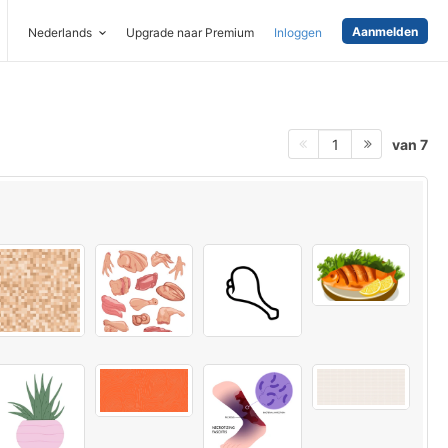
Aanmelden
Nederlands
Upgrade naar Premium
Inloggen
van 7
1