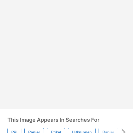
This Image Appears In Searches For
Pijl
Papier
Etiket
Uitknippen
Banier
Lab