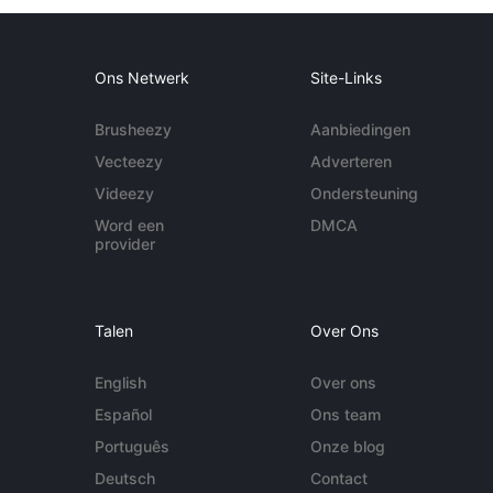
Ons Netwerk
Site-Links
Brusheezy
Aanbiedingen
Vecteezy
Adverteren
Videezy
Ondersteuning
Word een
DMCA
provider
Talen
Over Ons
English
Over ons
Español
Ons team
Português
Onze blog
Deutsch
Contact