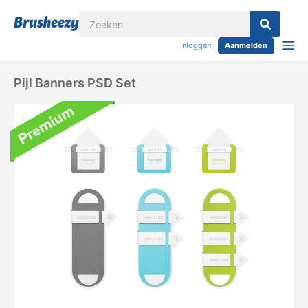
Inloggen
Aanmelden
Pijl Banners PSD Set