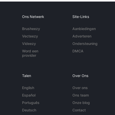
Ons Netwerk
Site-Links
Brusheezy
Aanbiedingen
Vecteezy
Adverteren
Videezy
Ondersteuning
Word een
DMCA
provider
Talen
Over Ons
English
Over ons
Español
Ons team
Português
Onze blog
Deutsch
Contact