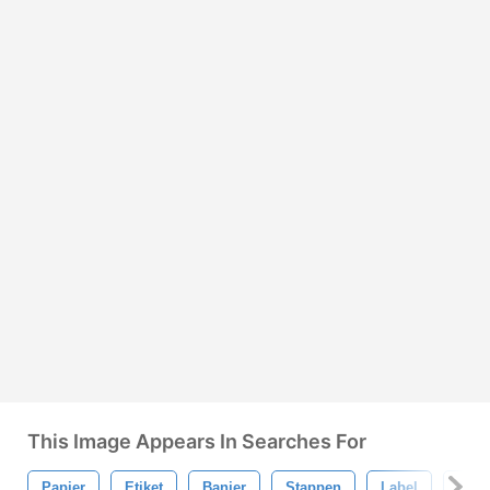
This Image Appears In Searches For
Papier
Etiket
Banier
Stappen
Label
Orig