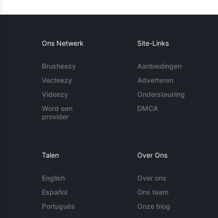
Ons Netwerk
Site-Links
Brusheezy
Aanbiedingen
Vecteezy
Adverteren
Videezy
Ondersteuning
Word een
DMCA
provider
Talen
Over Ons
English
Over ons
Español
Ons team
Português
Onze blog