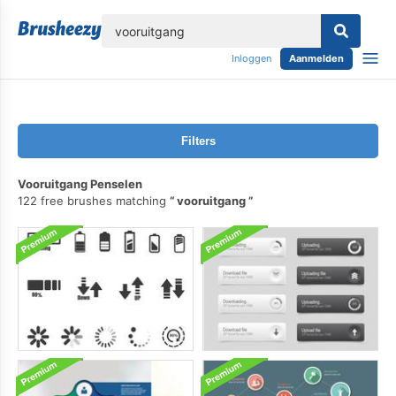
lose
Inloggen
Aanmelden
Filters
Vooruitgang Penselen
122 free brushes matching
vooruitgang