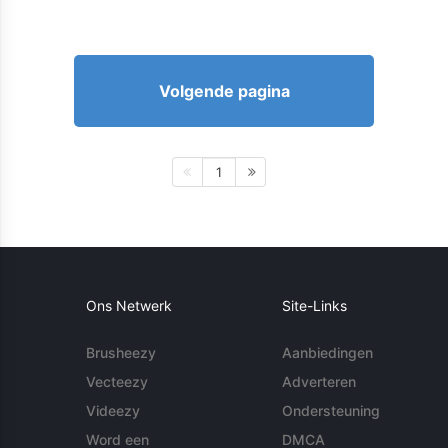
Volgende pagina
1
Ons Netwerk
Site-Links
Brusheezy
Aanbiedingen
Vecteezy
Adverteren
Videezy
Ondersteuning
Word een
DMCA