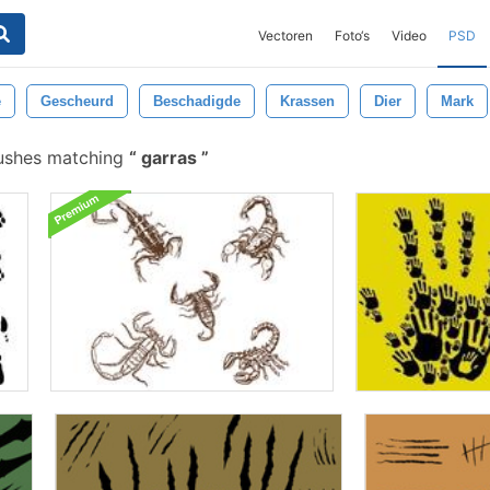
Vectoren
Foto‘s
Video
PSD
e
Gescheurd
Beschadigde
Krassen
Dier
Mark
ushes matching
garras