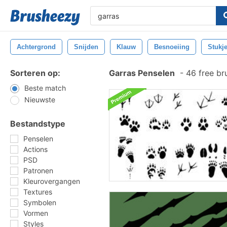
Achtergrond
Snijden
Klauw
Besnoeiing
Stukj
Sorteren op:
Garras Penselen
-
46 free br
Beste match
Nieuwste
Bestandstype
Penselen
Actions
PSD
Patronen
Kleurovergangen
Textures
Symbolen
Vormen
Styles