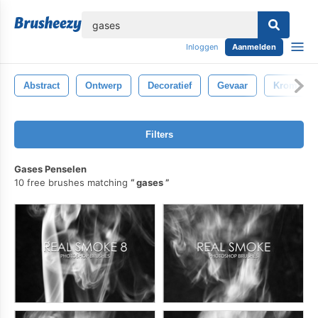
lose
Inloggen
Aanmelden
Abstract
Ontwerp
Decoratief
Gevaar
Kromme
Filters
Gases Penselen
10 free brushes matching
gases