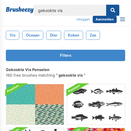
lose
Inloggen
Aanmelden
Vis
Oceaan
Dier
Koken
Zee
Filters
Gekookte Vis Penselen
160 free brushes matching
gekookte vis