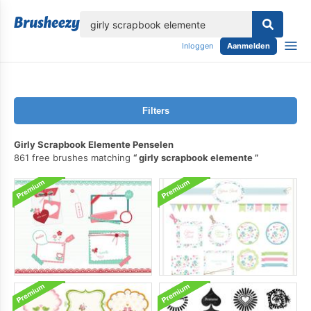
lose
Inloggen
Aanmelden
Filters
Girly Scrapbook Elemente Penselen
861 free brushes matching
girly scrapbook elemente