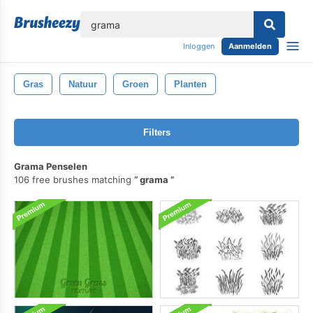
lose
Inloggen
Aanmelden
Gras
Natuur
Groen
Planten
Filters
Grama Penselen
106 free brushes matching
grama