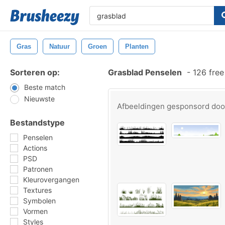
Gras
Natuur
Groen
Planten
Sorteren op:
Grasblad Penselen
-
126 free
Beste match
Nieuwste
Afbeeldingen gesponsord do
Bestandstype
Penselen
Actions
PSD
Patronen
Kleurovergangen
Textures
Symbolen
Vormen
Styles