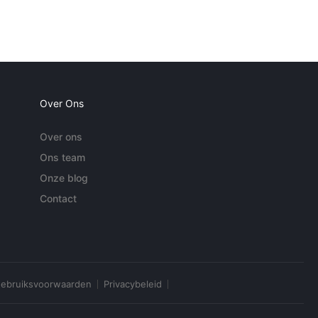
Over Ons
Over ons
Ons team
Onze blog
Contact
ebruiksvoorwaarden
Privacybeleid