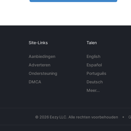
Site-Links
Talen
Aanbiedingen
English
Adverteren
Español
Ondersteuning
Português
DMCA
Deutsch
Meer...
•
© 2026 Eezy LLC. Alle rechten voorbehouden
G