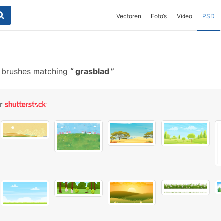
Vectoren
Foto‘s
Video
PSD
 brushes matching
grasblad
or