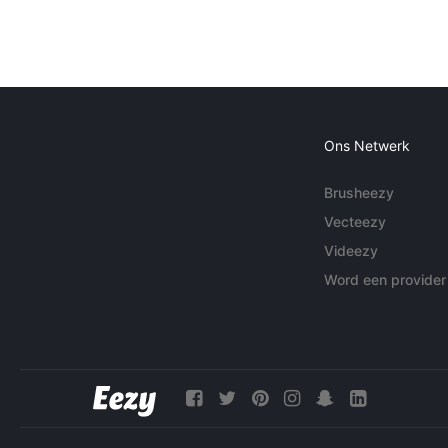
Ons Netwerk
Brusheezy
Vecteezy
Videezy
Word een provider