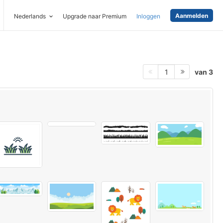
Aanmelden
Nederlands
Upgrade naar Premium
Inloggen
van 3
1