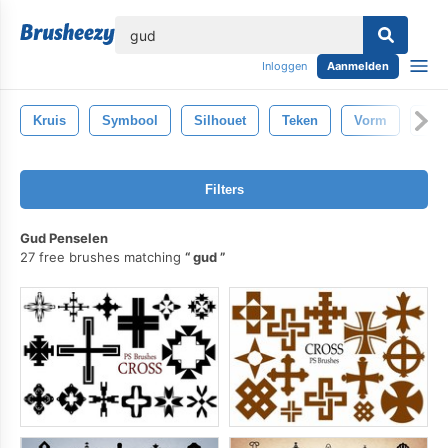
lose
Inloggen
Aanmelden
Kruis
Symbool
Silhouet
Teken
Vorm
Ver
Filters
Gud Penselen
27 free brushes matching
gud