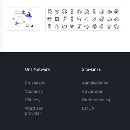
Ons Netwerk
Site-Links
Brusheezy
Aanbiedingen
Vecteezy
Adverteren
Videezy
Ondersteuning
Word een
DMCA
provider