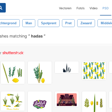
Vectoren
Foto‘s
Video
PSD
chtergrond
Man
Spotprent
Pret
Zwaard
Middel
ushes matching
hadas
or