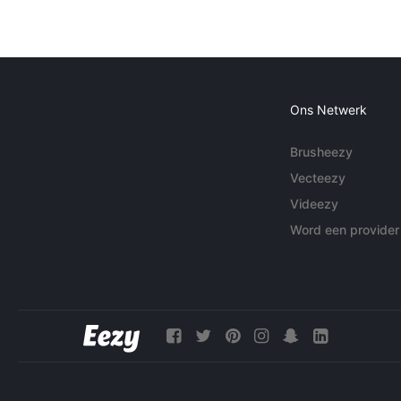
Ons Netwerk
Brusheezy
Vecteezy
Videezy
Word een provider