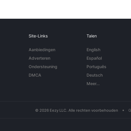
Site-Links
Talen
Aanbiedingen
English
Adverteren
Español
Ondersteuning
Português
DMCA
Deutsch
Meer...
•
© 2026 Eezy LLC. Alle rechten voorbehouden
G