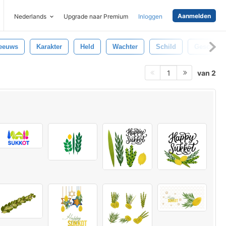
Aanmelden
Nederlands
Upgrade naar Premium
Inloggen
eeuws
Karakter
Held
Wachter
Schild
Geschiede
van 2
1