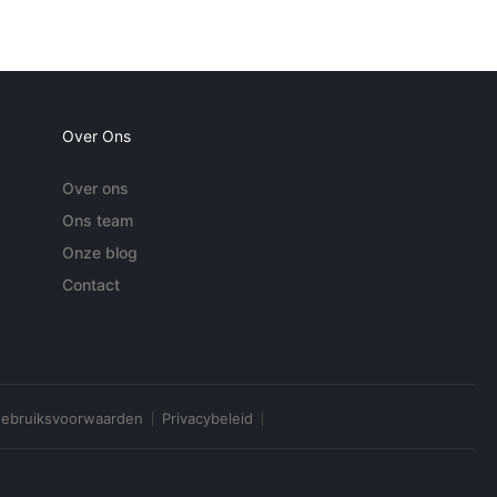
Over Ons
Over ons
Ons team
Onze blog
Contact
ebruiksvoorwaarden
Privacybeleid