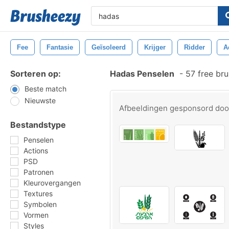
Fee
Fantasie
Geïsoleerd
Krijger
Ridder
A
Sorteren op:
Hadas Penselen
-
57 free br
Beste match
Nieuwste
Afbeeldingen gesponsord do
Bestandstype
Penselen
Actions
PSD
Patronen
Kleurovergangen
Textures
Symbolen
Vormen
Styles