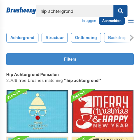
lose
Inloggen
Aanmelden
Achtergrond
Structuur
Ontbinding
Backdrop
I
Filters
Hip Achtergrond Penselen
2.766 free brushes matching
hip achtergrond