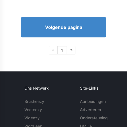
Volgende pagina
1
Ons Netwerk
Site-Links
Brusheezy
Aanbiedingen
Vecteezy
Adverteren
Videezy
Ondersteuning
Word een
DMCA