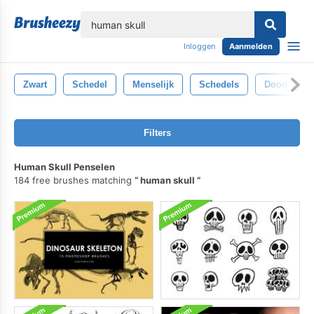
lose
Inloggen
Aanmelden
Zwart
Schedel
Menselijk
Schedels
Dood
Filters
Human Skull Penselen
184 free brushes matching
human skull