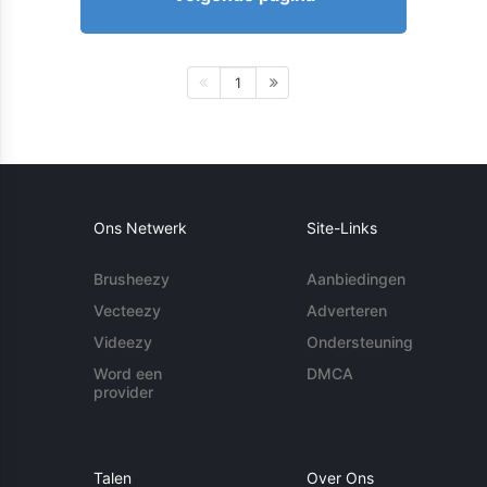
1
Ons Netwerk
Site-Links
Brusheezy
Aanbiedingen
Vecteezy
Adverteren
Videezy
Ondersteuning
Word een
DMCA
provider
Talen
Over Ons