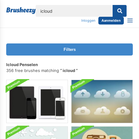
lose
Inloggen
Aanmelden
Filters
Icloud Penselen
356 free brushes matching
icloud