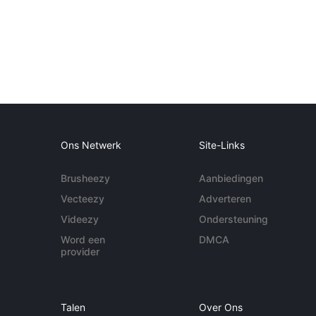
Ons Netwerk
Site-Links
Brusheezy
Aanbiedingen
Vecteezy
Adverteren
Videezy
Ondersteuning
Word een
DMCA
provider
Talen
Over Ons