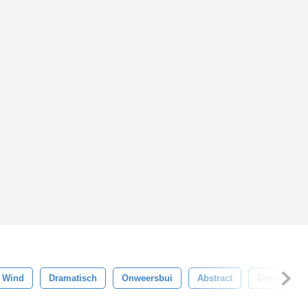
Wind
Dramatisch
Onweersbui
Abstract
Geklater