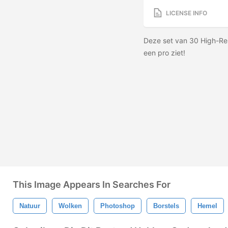
LICENSE INFO
Deze set van 30 High-Res 
een pro ziet!
This Image Appears In Searches For
Natuur
Wolken
Photoshop
Borstels
Hemel