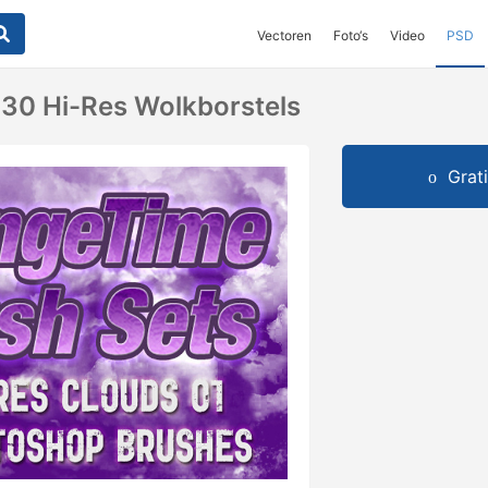
Vectoren
Foto‘s
Video
PSD
30 Hi-Res Wolkborstels
Grat